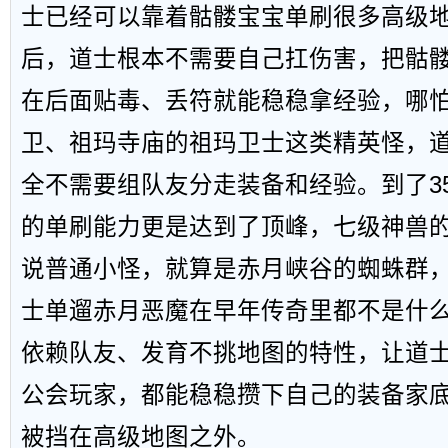
士已经可以靠着骷髅宝宝单刷很多高级地
后，道士根本不需要自己扛伤害，把骷
在后面贴毒、丢符就能稳稳拿经验，哪
卫、祖玛寺庙的祖玛卫士这类精英怪，
全不需要组队友分走装备和经验。到了3
的单刷能力更是达到了顶峰，七级神兽
说普通小怪，就算是赤月峡谷的蜘蛛群
士单遛赤月恶魔在早年传奇里都不是什
依赖队友、发育不挑地图的特性，让道
公会玩家，都能稳稳攒下自己的装备家
被挡在高级地图之外。