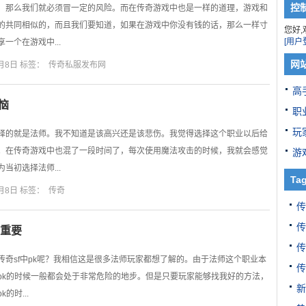
控
，那么我们就必须冒一定的风险。而在传奇游戏中也是一样的道理，游戏和
的共同相似的，而且我们要知道，如果在游戏中你没有钱的话，那么一样寸
您好,
[用户
一个在游戏中...
网
月8日 标签：
传奇私服发布网
高
恼
职
玩
择的就是法师。我不知道是该高兴还是该悲伤。我觉得选择这个职业以后给
。在传奇游戏中也混了一段时间了，每次使用魔法攻击的时候，我就会感觉
游
当初选择法师...
Ta
月8日 标签：
传奇
传
传
常重要
传
传奇sf中pk呢？我相信这是很多法师玩家都想了解的。由于法师这个职业本
传
pk的时候一般都会处于非常危险的地步。但是只要玩家能够找我好的方法，
新
的时...