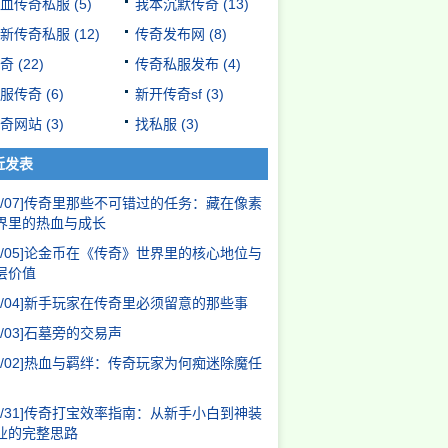
血传奇私服
(5)
我本沉默传奇
(13)
新传奇私服
(12)
传奇发布网
(8)
奇
(22)
传奇私服发布
(4)
服传奇
(6)
新开传奇sf
(3)
奇网站
(3)
找私服
(3)
近发表
/07]
传奇里那些不可错过的任务：藏在像素
界里的热血与成长
/05]
论金币在《传奇》世界里的核心地位与
层价值
/04]
新手玩家在传奇里必须留意的那些事
/03]
石墓旁的交易声
/02]
热血与羁绊：传奇玩家为何痴迷除魔任
/31]
传奇打宝效率指南：从新手小白到神装
业的完整思路