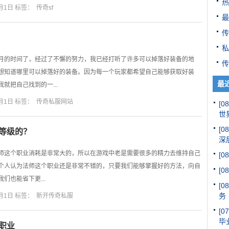
热
月1日 标签：
传奇sf
最
传
私
月的时间了，经过了不懈的努力，我已经打听了许多可以掉落好装备的地
传
想知道哪里可以掉落好的装备。因为每一个玩家都希望自己能够获取好装
最
就把自己找到的一...
月1日 标签：
传奇私服网站
[08
世
[08
等级的？
深
师这个职业消耗是非常大的，所以在游戏中老是需要很多的精力去维持自己
[08
个人认为法师这个职业还是非常不错的，只要我们能够掌握好的方法，向自
[08
们也能省下更...
[08
务
月1日 标签：
新开传奇私服
[07
毕
职业