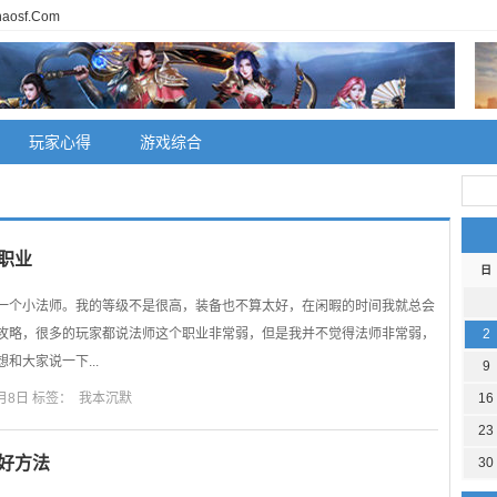
osf.Com
玩家心得
游戏综合
职业
日
一个小法师。我的等级不是很高，装备也不算太好，在闲暇的时间我就总会
攻略，很多的玩家都说法师这个职业非常弱，但是我并不觉得法师非常弱，
2
和大家说一下...
9
月8日 标签：
我本沉默
16
23
好方法
30