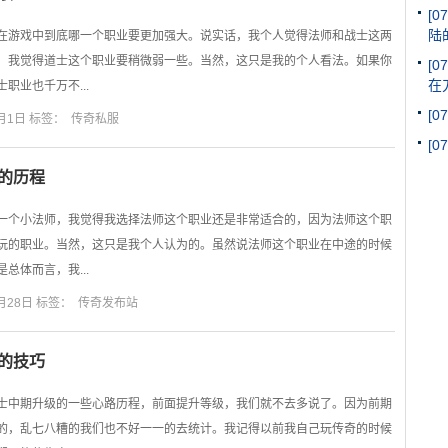
[07
陆
在游戏中到底哪一个职业要更加强大。说实话，我个人觉得法师和战士这两
，我觉得道士这个职业要稍微弱一些。当然，这只是我的个人看法。如果你
[07
在
职业也千万不...
[07
月1日 标签：
传奇私服
[07
的历程
一个小法师，我觉得我选择法师这个职业还是非常适合的，因为法师这个职
玩的职业。当然，这只是我个人认为的。虽然说法师这个职业在中途的时候
总体而言，我...
月28日 标签：
传奇发布站
的技巧
士中期升级的一些心路历程，前面提升等级，我们就不去多说了。因为前期
的，乱七八糟的我们也不好一一的去统计。我记得以前我自己玩传奇的时候